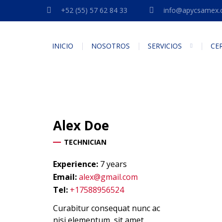
+52 (55) 57 62 84 33
info@apycsamex
INICIO
NOSOTROS
SERVICIOS
CE
Alex
Doe
TECHNICIAN
Experience:
7 years
Email:
alex@gmail.com
Tel:
+17588956524
Curabitur consequat nunc ac
nisi elementum, sit amet